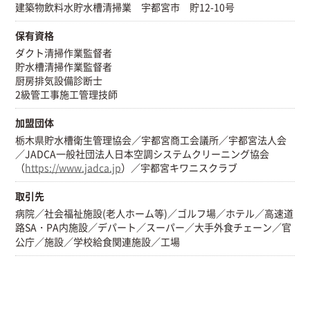
建築物飲料水貯水槽清掃業 宇都宮市 貯12-10号
保有資格
ダクト清掃作業監督者
貯水槽清掃作業監督者
厨房排気設備診断士
2級管工事施工管理技師
加盟団体
栃木県貯水槽衛生管理協会／宇都宮商工会議所／宇都宮法人会
／JADCA一般社団法人日本空調システムクリーニング協会
（
https://www.jadca.jp
）／宇都宮キワニスクラブ
取引先
病院／社会福祉施設(老人ホーム等)／ゴルフ場／ホテル／高速道
路SA・PA内施設／デパート／スーパー／大手外食チェーン／官
公庁／施設／学校給食関連施設／工場