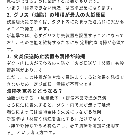
点検ができるように設計する必要があります。
つまり「掃除できない構造」は基準違反になります。
2. グリス（油脂）の堆積が最大の火災原因
飲食店火災の多くは、ダクト内にたまった油汚れに火が移
ることで発生します。
新基準では、必ずグリス除去装置を設置することになって
おり、その性能を維持するためにも 定期的な清掃が必須で
す。
3. 火炎伝送防止装置も清掃が前提
ダクト内に火が伝わるのを防ぐ「火炎伝送防止装置」も設
置義務があります。
ただし、この装置が油や埃で目詰まりすると効果を発揮で
きないため、定期点検・清掃が不可欠です。
清掃を怠るとどうなる？
油脂がたまる → 風量低下 → 排気不良で煙が充満
さらに油に着火すると、ダクト内で炎が走って延焼
場合によっては建物全体の火災につながる危険
新基準は「材質や構造を強化する」だけでなく、
『誰でも掃除できる構造にし、必ず清掃を前提に運用す
る』 という考え方です。