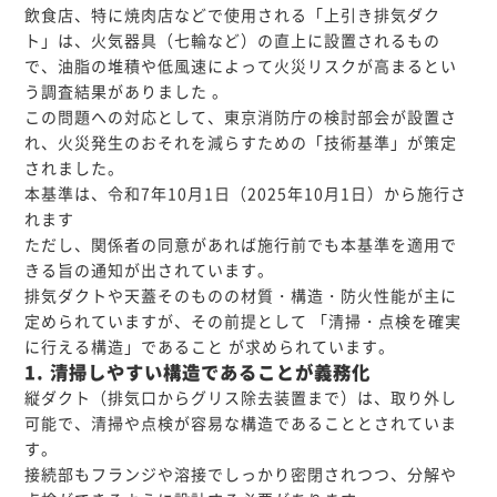
飲食店、特に焼肉店などで使用される「上引き排気ダク
ト」は、火気器具（七輪など）の直上に設置されるもの
で、油脂の堆積や低風速によって火災リスクが高まるとい
う調査結果がありました 。
この問題への対応として、東京消防庁の検討部会が設置さ
れ、火災発生のおそれを減らすための「技術基準」が策定
されました。
本基準は、令和7年10月1日（2025年10月1日）から施行さ
れます
ただし、関係者の同意があれば施行前でも本基準を適用で
きる旨の通知が出されています。
排気ダクトや天蓋そのものの材質・構造・防火性能が主に
定められていますが、その前提として 「清掃・点検を確実
に行える構造」であること が求められています。
1. 清掃しやすい構造であることが義務化
縦ダクト（排気口からグリス除去装置まで）は、取り外し
可能で、清掃や点検が容易な構造であることとされていま
す。
接続部もフランジや溶接でしっかり密閉されつつ、分解や